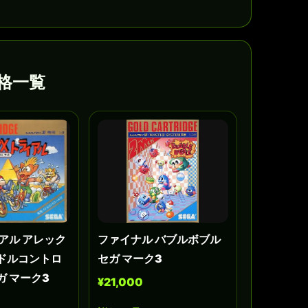
価格一覧
アル アレック
ファイナル バブルボブル
パドルコントロ
セガ マーク3
ガ マーク3
¥21,000