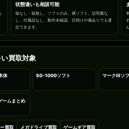
状態違いも相談可能
る
箱なし・箱無し、ソフトのみ、裸ソフト、説明書な
し、付属品なし、動作未確認、日焼けや傷ありでも査
定できます。
が多い買取対象
I本体
SG-1000ソフト
マークIIIソ
ゲームまとめ
ー買取
メガドライブ買取
ゲームギア買取