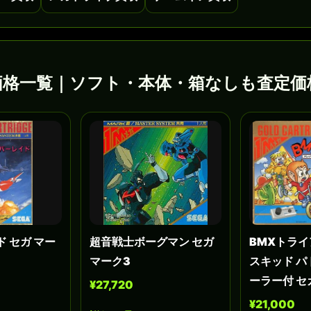
買取価格一覧｜ソフト・本体・箱なしも査定
 セガ マー
超音戦士ボーグマン セガ
BMXトライ
マーク3
スキッド 
ーラー付 セ
¥27,720
¥21,000