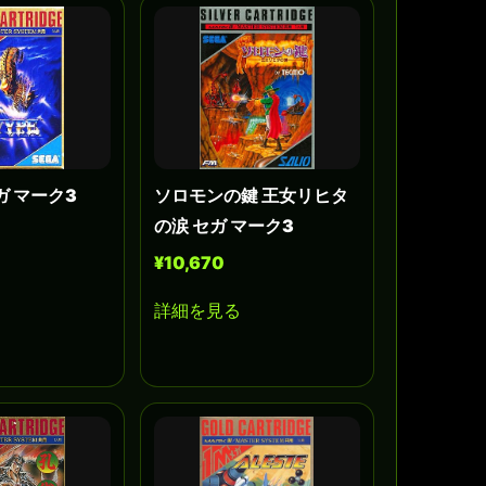
セガ マーク3
ソロモンの鍵 王女リヒタ
の涙 セガ マーク3
¥10,670
詳細を見る