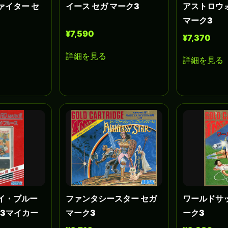
ァイター セ
イース セガ マーク3
アストロウ
マーク3
¥7,590
¥7,370
詳細を見る
詳細を見る
イ・ブルー
ファンタシースター セガ
ワールドサッ
ク3マイカー
マーク3
ーク3