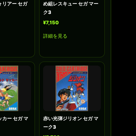
ォリアー セガ
め組レスキュー セガ マー
ク3
¥7,150
詳細を見る
カー セガ マ
赤い光弾ジリオン セガ マ
ーク3