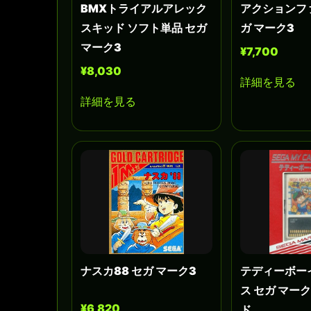
BMXトライアルアレック
アクションフ
スキッド ソフト単品 セガ
ガ マーク3
マーク3
¥7,700
¥8,030
詳細を見る
詳細を見る
ナスカ88 セガ マーク3
テディーボー
ス セガ マー
¥6,820
ド