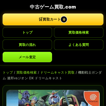
中古ゲーム買取.com
🛒
買取カート
0
トップ
買取価格検索
買取の流れ
よくある質問
メール査定
トップ
/
買取価格検索
/
ドリームキャスト買取
/ 機動戦士ガンダ
ム 連邦vsジオン DX ドリームキャスト