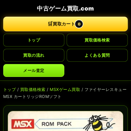
中古ゲーム買取.com
🛒
買取カート
0
トップ
買取価格検索
買取の流れ
よくある質問
メール査定
トップ
/
買取価格検索
/
MSXゲーム買取
/ ファイヤーレスキュー
MSX カートリッジROMソフト