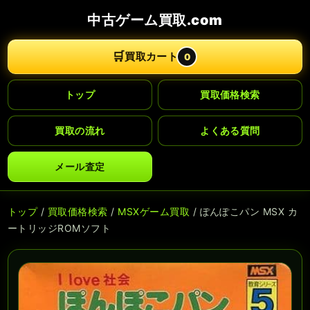
中古ゲーム買取.com
🛒
買取カート
0
トップ
買取価格検索
買取の流れ
よくある質問
メール査定
トップ
/
買取価格検索
/
MSXゲーム買取
/ ぽんぽこパン MSX カ
ートリッジROMソフト