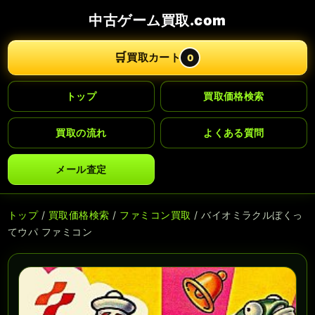
中古ゲーム買取.com
🛒
買取カート
0
トップ
買取価格検索
買取の流れ
よくある質問
メール査定
トップ
/
買取価格検索
/
ファミコン買取
/ バイオミラクルぼくっ
てウパ ファミコン