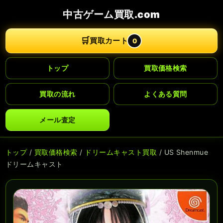
中古ゲーム買取.com
🛒
買取カート
0
トップ
買取価格検索
買取の流れ
よくある質問
メール査定
トップ
/
買取価格検索
/
ドリームキャスト買取
/ US Shenmue
ドリームキャスト