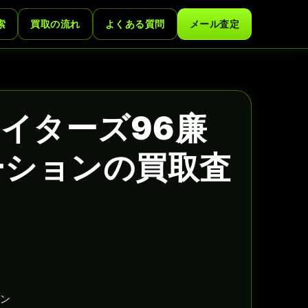
索
買取の流れ
よくある質問
メール査定
イターズ96廉
ーションの買取査
ョン