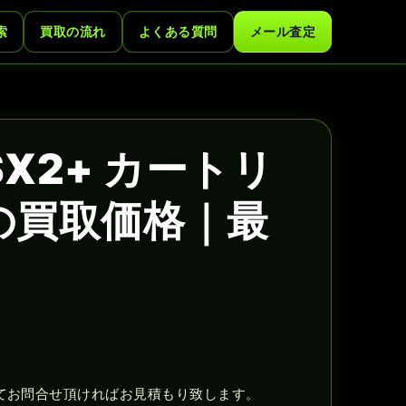
索
買取の流れ
よくある質問
メール査定
SX2+ カートリ
の買取価格｜最
てお問合せ頂ければお見積もり致します。